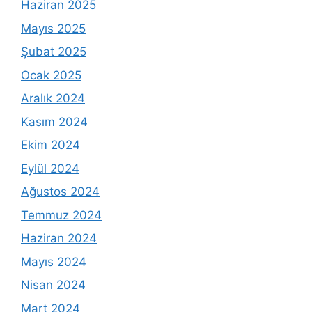
Haziran 2025
Mayıs 2025
Şubat 2025
Ocak 2025
Aralık 2024
Kasım 2024
Ekim 2024
Eylül 2024
Ağustos 2024
Temmuz 2024
Haziran 2024
Mayıs 2024
Nisan 2024
Mart 2024