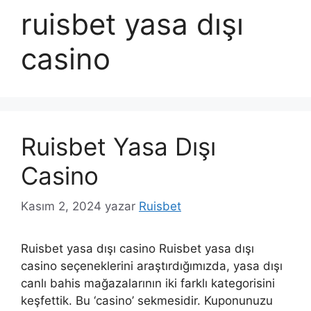
ruisbet yasa dışı
casino
Ruisbet Yasa Dışı
Casino
Kasım 2, 2024
yazar
Ruisbet
Ruisbet yasa dışı casino Ruisbet yasa dışı
casino seçeneklerini araştırdığımızda, yasa dışı
canlı bahis mağazalarının iki farklı kategorisini
keşfettik. Bu ‘casino’ sekmesidir. Kuponunuzu