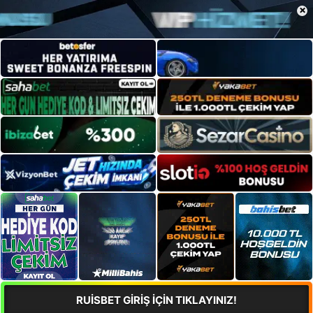
×
RUİSBET GİRİŞ İÇİN TIKLAYINIZ!