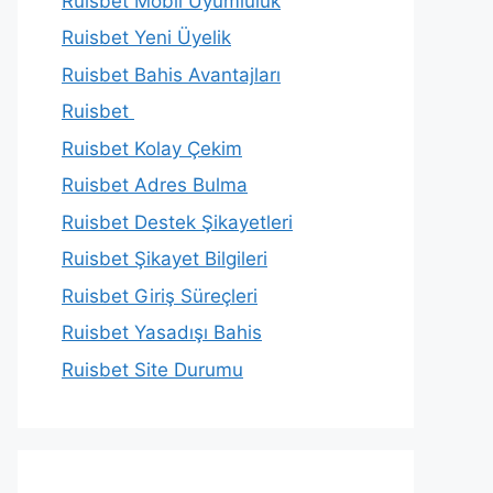
Ruisbet Mobil Uyumluluk
Ruisbet Yeni Üyelik
Ruisbet Bahis Avantajları
Ruisbet
Ruisbet Kolay Çekim
Ruisbet Adres Bulma
Ruisbet Destek Şikayetleri
Ruisbet Şikayet Bilgileri
Ruisbet Giriş Süreçleri
Ruisbet Yasadışı Bahis
Ruisbet Site Durumu