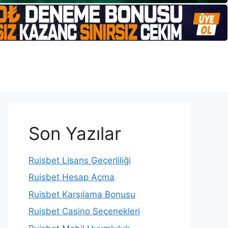
Son Yazılar
Ruisbet Lisans Geçerliliği
Ruisbet Hesap Açma
Ruisbet Karşılama Bonusu
Ruisbet Casino Seçenekleri