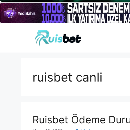
İçeriğe
atla
ruisbet canli
Ruisbet Ödeme Duru