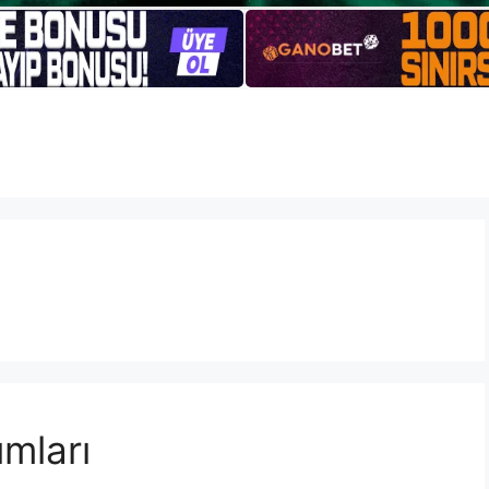
mları