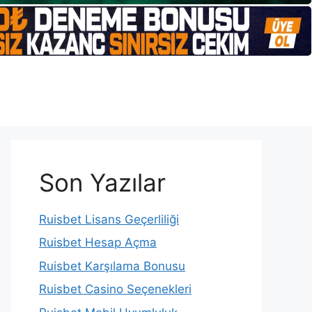
Son Yazılar
Ruisbet Lisans Geçerliliği
Ruisbet Hesap Açma
Ruisbet Karşılama Bonusu
Ruisbet Casino Seçenekleri