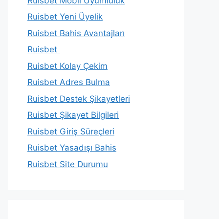
Ruisbet Mobil Uyumluluk
Ruisbet Yeni Üyelik
Ruisbet Bahis Avantajları
Ruisbet
Ruisbet Kolay Çekim
Ruisbet Adres Bulma
Ruisbet Destek Şikayetleri
Ruisbet Şikayet Bilgileri
Ruisbet Giriş Süreçleri
Ruisbet Yasadışı Bahis
Ruisbet Site Durumu