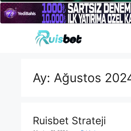
İçeriğe
atla
Ay:
Ağustos 202
Ruisbet Strateji