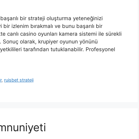
aşarılı bir strateji oluşturma yeteneğinizi
yi bir izlenim bırakmalı ve bunu başarılı bir
kte canlı casino oyunları kamera sistemi ile sürekli
. Sonuç olarak, krupiyer oyunun yönünü
yetkilileri tarafından tutuklanabilir. Profesyonel
r
,
ruisbet strateji
mnuniyeti