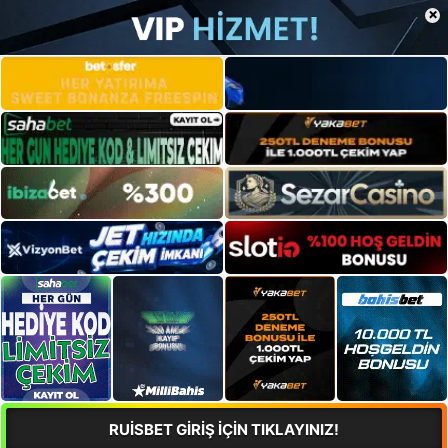
×
RUİSBET GİRİŞ İÇİN TIKLAYINIZ!