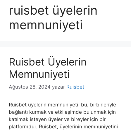
ruisbet üyelerin
memnuniyeti
Ruisbet Üyelerin
Memnuniyeti
Ağustos 28, 2024
yazar
Ruisbet
Ruisbet üyelerin memnuniyeti bu, birbirleriyle
bağlantı kurmak ve etkileşimde bulunmak için
katılmak isteyen üyeler ve bireyler için bir
platformdur. Ruisbet, üyelerinin memnuniyetini