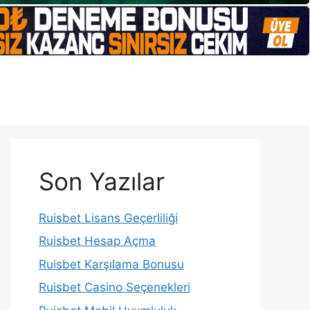
Son Yazılar
Ruisbet Lisans Geçerliliği
Ruisbet Hesap Açma
Ruisbet Karşılama Bonusu
Ruisbet Casino Seçenekleri