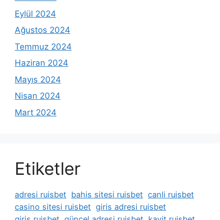
Eylül 2024
Ağustos 2024
Temmuz 2024
Haziran 2024
Mayıs 2024
Nisan 2024
Mart 2024
Etiketler
adresi ruisbet
bahis sitesi ruisbet
canli ruisbet
casino sitesi ruisbet
giris adresi ruisbet
giris ruisbet
güncel adresi ruisbet
kayit ruisbet