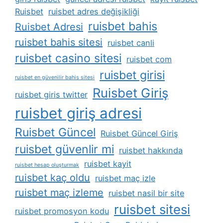
Ruisbet
ruisbet adres değişikliği
ruisbet bahis
Ruisbet Adresi
ruisbet bahis sitesi
ruisbet canli
ruisbet casino sitesi
ruisbet com
ruisbet girisi
ruisbet en güvenilir bahis sitesi
Ruisbet Giriş
ruisbet giris twitter
ruisbet giriş adresi
Ruisbet Güncel
Ruisbet Güncel Giriş
ruisbet güvenlir mi
ruisbet hakkında
ruisbet kayit
ruisbet hesap oluşturmak
ruisbet kaç oldu
ruisbet maç izle
ruisbet maç izleme
ruisbet nasil bir site
ruisbet sitesi
ruisbet promosyon kodu