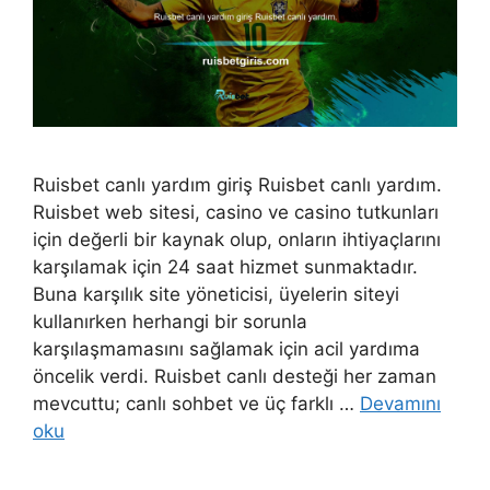
Ruisbet canlı yardım giriş Ruisbet canlı yardım.
Ruisbet web sitesi, casino ve casino tutkunları
için değerli bir kaynak olup, onların ihtiyaçlarını
karşılamak için 24 saat hizmet sunmaktadır.
Buna karşılık site yöneticisi, üyelerin siteyi
kullanırken herhangi bir sorunla
karşılaşmamasını sağlamak için acil yardıma
öncelik verdi. Ruisbet canlı desteği her zaman
mevcuttu; canlı sohbet ve üç farklı …
Devamını
oku