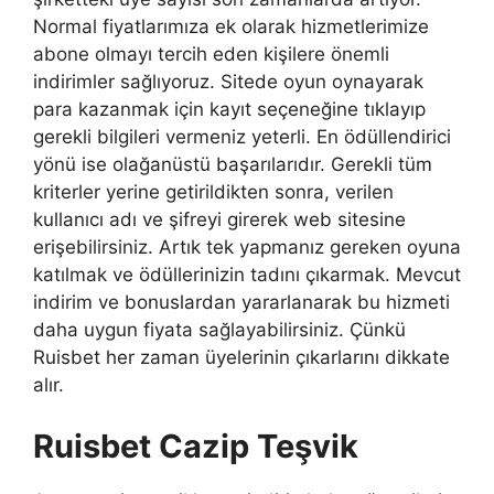
Normal fiyatlarımıza ek olarak hizmetlerimize
abone olmayı tercih eden kişilere önemli
indirimler sağlıyoruz. Sitede oyun oynayarak
para kazanmak için kayıt seçeneğine tıklayıp
gerekli bilgileri vermeniz yeterli. En ödüllendirici
yönü ise olağanüstü başarılarıdır. Gerekli tüm
kriterler yerine getirildikten sonra, verilen
kullanıcı adı ve şifreyi girerek web sitesine
erişebilirsiniz. Artık tek yapmanız gereken oyuna
katılmak ve ödüllerinizin tadını çıkarmak. Mevcut
indirim ve bonuslardan yararlanarak bu hizmeti
daha uygun fiyata sağlayabilirsiniz. Çünkü
Ruisbet her zaman üyelerinin çıkarlarını dikkate
alır.
Ruisbet Cazip Teşvik