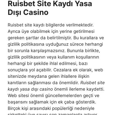
Ruisbet Site Kaydı Yasa
Dışı Casino
Ruisbet site kaydı bilgilerde verilmektedir.
Ayrıca üye olabilmek için yerine getirilmesi
gereken şartlar da belirtilmiştir. Bu kurallara ve
gizlilik politikasına uyduğunuz sürece herhangi
bir sorunla karşılaşmazsınız. Bununla birlikte,
gizlilik politikasının veya kullanım koşullarının
herhangi bir şekilde ihlal edilmesi, bazı
sonuçlara yol açabilir. Cezalara ek olarak, web
sitenizde meydana gelen ihlallere ilişkin
kanıtların sağlanması da önemlidir.
Ruisbet site
kaydı yasa dışı casino
önemli ilerleme kaydetti.
Web sitesi önemli güncellemelerden geçti ve
başarısını sağlamak için ek çaba gösterdik.
Birçok kişi arasındaki popülerliği nedeniyle
şirketteki üye sayısı son zamanlarda artıyor.