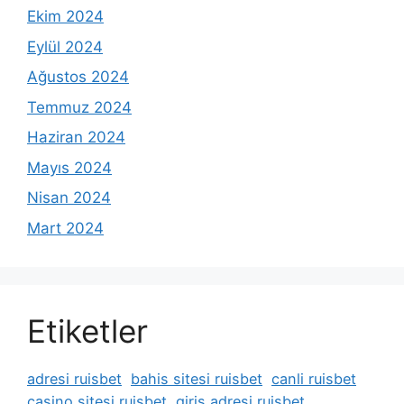
Ekim 2024
Eylül 2024
Ağustos 2024
Temmuz 2024
Haziran 2024
Mayıs 2024
Nisan 2024
Mart 2024
Etiketler
adresi ruisbet
bahis sitesi ruisbet
canli ruisbet
casino sitesi ruisbet
giris adresi ruisbet