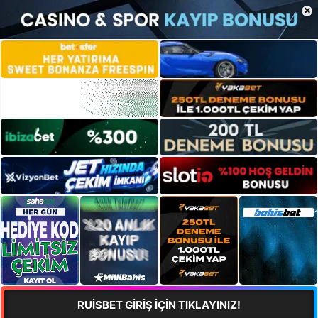
×
RUİSBET GİRİŞ İÇİN TIKLAYINIZ!