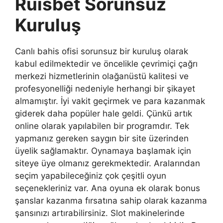
Ruisbet Sorunsuz
Kuruluş
Canlı bahis ofisi sorunsuz bir kuruluş olarak
kabul edilmektedir ve öncelikle çevrimiçi çağrı
merkezi hizmetlerinin olağanüstü kalitesi ve
profesyonelliği nedeniyle herhangi bir şikayet
almamıştır. İyi vakit geçirmek ve para kazanmak
giderek daha popüler hale geldi. Çünkü artık
online olarak yapılabilen bir programdır. Tek
yapmanız gereken saygın bir site üzerinden
üyelik sağlamaktır. Oynamaya başlamak için
siteye üye olmanız gerekmektedir. Aralarından
seçim yapabileceğiniz çok çeşitli oyun
seçenekleriniz var. Ana oyuna ek olarak bonus
şanslar kazanma fırsatına sahip olarak kazanma
şansınızı artırabilirsiniz. Slot makinelerinde