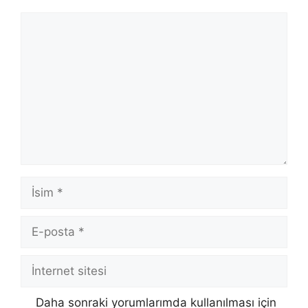
Yorum
İsim
E-
posta
İnternet
sitesi
Daha sonraki yorumlarımda kullanılması için