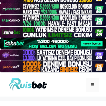
İçeriğe
atla
Menü