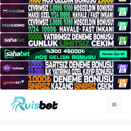
İçeriğe
atla
Menü