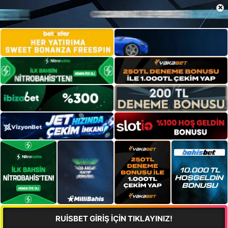
×
RUİSBET GİRİŞ İÇİN TIKLAYINIZ!