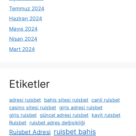
Temmuz 2024
Haziran 2024
Mayıs 2024
Nisan 2024
Mart 2024
Etiketler
adresi ruisbet
bahis sitesi ruisbet
canli ruisbet
casino sitesi ruisbet
giris adresi ruisbet
giris ruisbet
güncel adresi ruisbet
kayit ruisbet
Ruisbet
ruisbet adres değişikliği
ruisbet bahis
Ruisbet Adresi