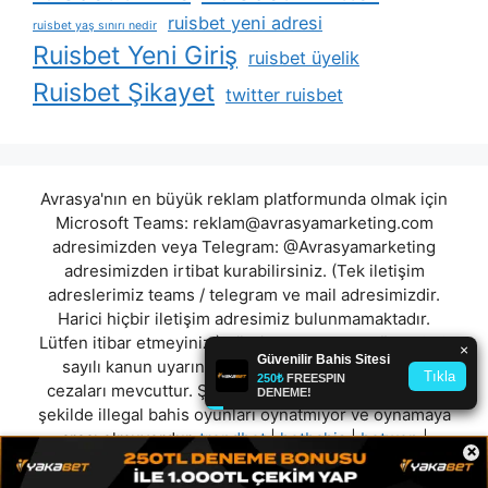
ruisbet yeni adresi
ruisbet yaş sınırı nedir
Ruisbet Yeni Giriş
ruisbet üyelik
Ruisbet Şikayet
twitter ruisbet
Avrasya'nın en büyük reklam platformunda olmak için
Microsoft Teams:
reklam@avrasyamarketing.com
adresimizden veya Telegram: @Avrasyamarketing
adresimizden irtibat kurabilirsiniz. (Tek iletişim
adreslerimiz teams / telegram ve mail adresimizdir.
Harici hiçbir iletişim adresimiz bulunmamaktadır.
Lütfen itibar etmeyiniz.) Türkiye yasalarına göre 7258
sayılı kanun uyarınca yasa dışı bahis oynamanın
cezaları mevcuttur. Şu an bulunduğunuz site hiç bir
şekilde illegal bahis oyunları oynatmıyor ve oynamaya
aracı olmuyordur.
trendbet
|
hotbahis
|
betwon
|
×
betfinal
|
caddebet
|
lordbahis
|
piyasabet
|
yinebet