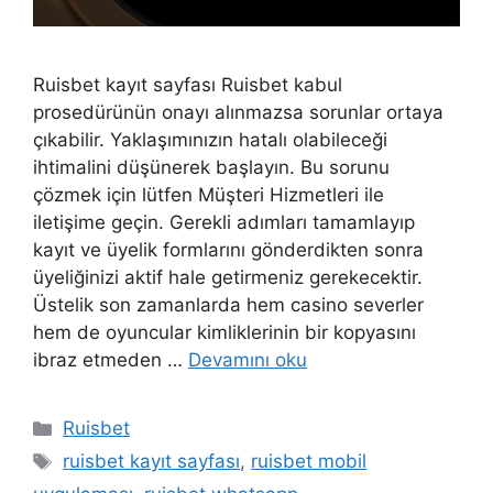
Ruisbet kayıt sayfası Ruisbet kabul
prosedürünün onayı alınmazsa sorunlar ortaya
çıkabilir. Yaklaşımınızın hatalı olabileceği
ihtimalini düşünerek başlayın. Bu sorunu
çözmek için lütfen Müşteri Hizmetleri ile
iletişime geçin. Gerekli adımları tamamlayıp
kayıt ve üyelik formlarını gönderdikten sonra
üyeliğinizi aktif hale getirmeniz gerekecektir.
Üstelik son zamanlarda hem casino severler
hem de oyuncular kimliklerinin bir kopyasını
ibraz etmeden …
Devamını oku
Kategoriler
Ruisbet
Etiketler
ruisbet kayıt sayfası
,
ruisbet mobil