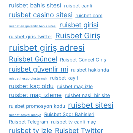
ruisbet bahis sitesi
ruisbet canli
ruisbet casino sitesi
ruisbet com
ruisbet girisi
ruisbet en güvenilir bahis sitesi
Ruisbet Giriş
ruisbet giris twitter
ruisbet giriş adresi
Ruisbet Güncel
Ruisbet Güncel Giriş
ruisbet güvenlir mi
ruisbet hakkında
ruisbet kayit
ruisbet hesap oluşturmak
ruisbet kaç oldu
ruisbet maç izle
ruisbet maç izleme
ruisbet nasil bir site
ruisbet sitesi
ruisbet promosyon kodu
Ruisbet Spor Bahisleri
ruisbet sosyal medya
Ruisbet Telegram
ruisbet tv canli maç
ruisbet tv izle
Ruisbet Twitter