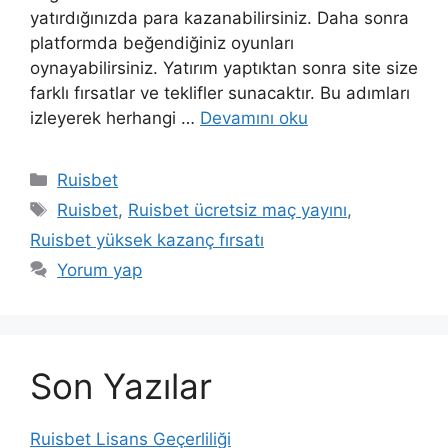
yatırdığınızda para kazanabilirsiniz. Daha sonra
platformda beğendiğiniz oyunları
oynayabilirsiniz. Yatırım yaptıktan sonra site size
farklı fırsatlar ve teklifler sunacaktır. Bu adımları
izleyerek herhangi …
Devamını oku
Kategoriler
Ruisbet
Etiketler
Ruisbet
,
Ruisbet ücretsiz maç yayını
,
Ruisbet yüksek kazanç fırsatı
Yorum yap
Son Yazılar
Ruisbet Lisans Geçerliliği