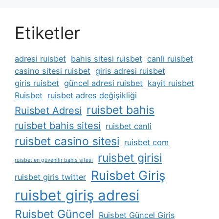
Etiketler
adresi ruisbet
bahis sitesi ruisbet
canli ruisbet
casino sitesi ruisbet
giris adresi ruisbet
giris ruisbet
güncel adresi ruisbet
kayit ruisbet
Ruisbet
ruisbet adres değişikliği
ruisbet bahis
Ruisbet Adresi
ruisbet bahis sitesi
ruisbet canli
ruisbet casino sitesi
ruisbet com
ruisbet girisi
ruisbet en güvenilir bahis sitesi
Ruisbet Giriş
ruisbet giris twitter
ruisbet giriş adresi
Ruisbet Güncel
Ruisbet Güncel Giriş