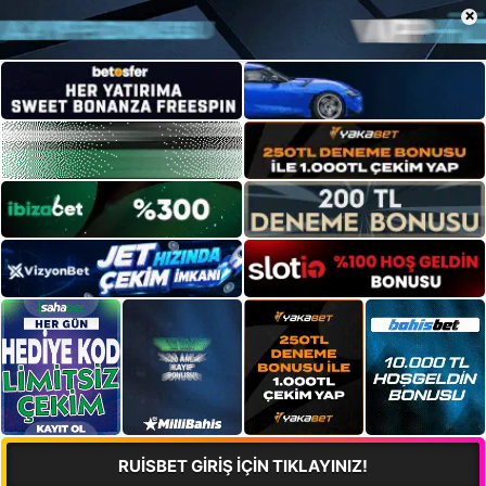
×
RUİSBET GİRİŞ İÇİN TIKLAYINIZ!