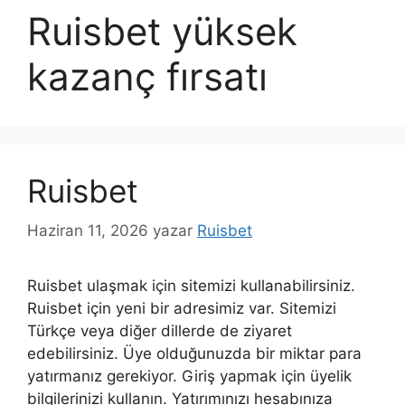
Ruisbet yüksek
kazanç fırsatı
Ruisbet
Haziran 11, 2026
yazar
Ruisbet
Ruisbet ulaşmak için sitemizi kullanabilirsiniz.
Ruisbet için yeni bir adresimiz var. Sitemizi
Türkçe veya diğer dillerde de ziyaret
edebilirsiniz. Üye olduğunuzda bir miktar para
yatırmanız gerekiyor. Giriş yapmak için üyelik
bilgilerinizi kullanın. Yatırımınızı hesabınıza