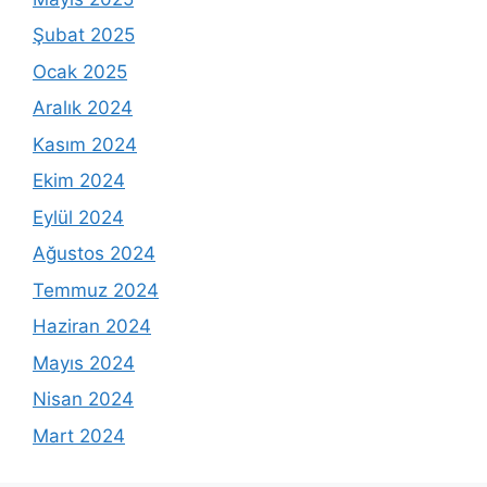
Şubat 2025
Ocak 2025
Aralık 2024
Kasım 2024
Ekim 2024
Eylül 2024
Ağustos 2024
Temmuz 2024
Haziran 2024
Mayıs 2024
Nisan 2024
Mart 2024