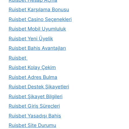
Ruisbet Karşılama Bonusu
Ruisbet Casino Seçenekleri
Ruisbet Mobil Uyumluluk
Ruisbet Yeni Üyelik
Ruisbet Bahis Avantajları
Ruisbet
Ruisbet Kolay Çekim
Ruisbet Adres Bulma
Ruisbet Destek Şikayetleri
Ruisbet Şikayet Bilgileri
Ruisbet Giriş Süreçleri
Ruisbet Yasadışı Bahis
Ruisbet Site Durumu