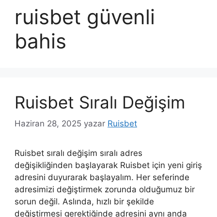
ruisbet güvenli
bahis
Ruisbet Sıralı Değişim
Haziran 28, 2025
yazar
Ruisbet
Ruisbet sıralı değişim sıralı adres
değişikliğinden başlayarak Ruisbet için yeni giriş
adresini duyurarak başlayalım. Her seferinde
adresimizi değiştirmek zorunda olduğumuz bir
sorun değil. Aslında, hızlı bir şekilde
değiştirmesi gerektiğinde adresini aynı anda