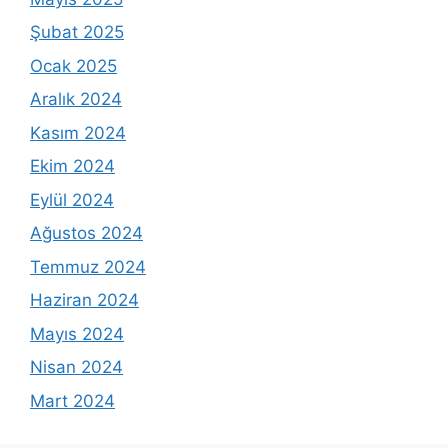
Şubat 2025
Ocak 2025
Aralık 2024
Kasım 2024
Ekim 2024
Eylül 2024
Ağustos 2024
Temmuz 2024
Haziran 2024
Mayıs 2024
Nisan 2024
Mart 2024