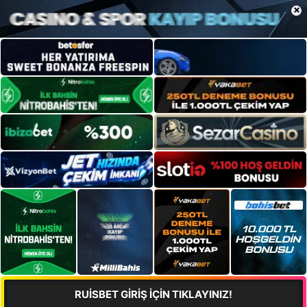
×
RUİSBET GİRİŞ İÇİN TIKLAYINIZ!