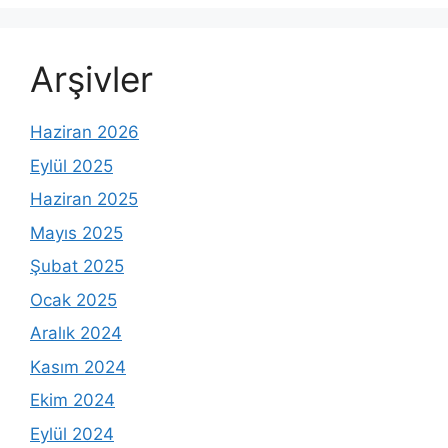
Arşivler
Haziran 2026
Eylül 2025
Haziran 2025
Mayıs 2025
Şubat 2025
Ocak 2025
Aralık 2024
Kasım 2024
Ekim 2024
Eylül 2024