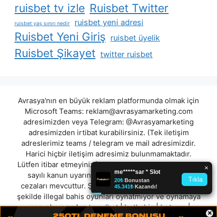
ruisbet tv izle
Ruisbet Twitter
ruisbet yeni adresi
ruisbet yaş sınırı nedir
Ruisbet Yeni Giriş
ruisbet üyelik
Ruisbet Şikayet
twitter ruisbet
Avrasya'nın en büyük reklam platformunda olmak için
Microsoft Teams:
reklam@avrasyamarketing.com
adresimizden veya Telegram: @Avrasyamarketing
adresimizden irtibat kurabilirsiniz. (Tek iletişim
adreslerimiz teams / telegram ve mail adresimizdir.
Harici hiçbir iletişim adresimiz bulunmamaktadır.
Lütfen itibar etmeyiniz.) Türkiye yasalarına göre 7258
sayılı kanun uyarınca yasa dışı bahis oynamanın
cezaları mevcuttur. Şu an bulunduğunuz site hiç bir
şekilde illegal bahis oyunları oynatmıyor ve oynamaya
aracı olmuyordur.
trendbet
|
hotbahis
|
betwon
|
×