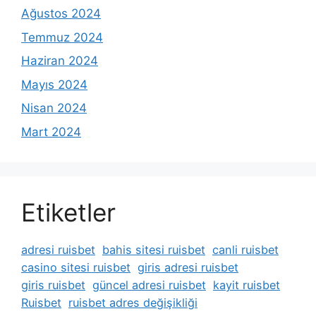
Ağustos 2024
Temmuz 2024
Haziran 2024
Mayıs 2024
Nisan 2024
Mart 2024
Etiketler
adresi ruisbet
bahis sitesi ruisbet
canli ruisbet
casino sitesi ruisbet
giris adresi ruisbet
giris ruisbet
güncel adresi ruisbet
kayit ruisbet
Ruisbet
ruisbet adres değişikliği