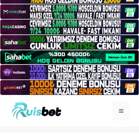
İçeriğe
atla
Menü