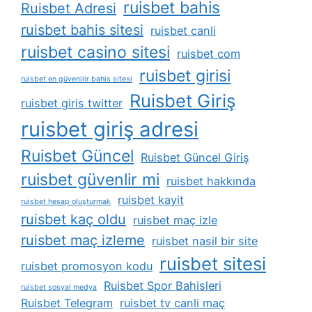
ruisbet bahis
Ruisbet Adresi
ruisbet bahis sitesi
ruisbet canli
ruisbet casino sitesi
ruisbet com
ruisbet girisi
ruisbet en güvenilir bahis sitesi
Ruisbet Giriş
ruisbet giris twitter
ruisbet giriş adresi
Ruisbet Güncel
Ruisbet Güncel Giriş
ruisbet güvenlir mi
ruisbet hakkında
ruisbet kayit
ruisbet hesap oluşturmak
ruisbet kaç oldu
ruisbet maç izle
ruisbet maç izleme
ruisbet nasil bir site
ruisbet sitesi
ruisbet promosyon kodu
Ruisbet Spor Bahisleri
ruisbet sosyal medya
Ruisbet Telegram
ruisbet tv canli maç