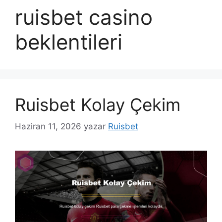
ruisbet casino
beklentileri
Ruisbet Kolay Çekim
Haziran 11, 2026
yazar
Ruisbet