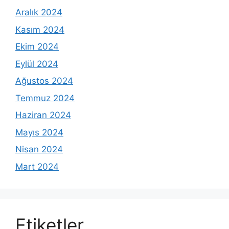
Aralık 2024
Kasım 2024
Ekim 2024
Eylül 2024
Ağustos 2024
Temmuz 2024
Haziran 2024
Mayıs 2024
Nisan 2024
Mart 2024
Etiketler