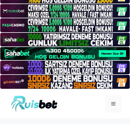
İçeriğe
atla
Menü