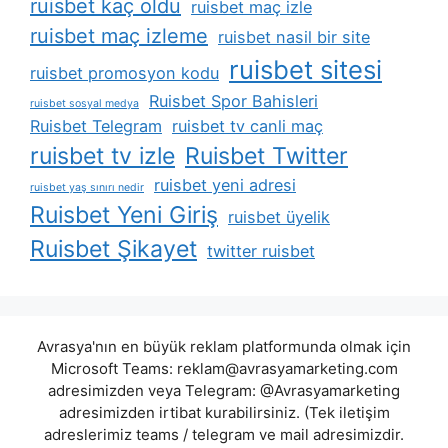
ruisbet kaç oldu
ruisbet maç izle
ruisbet maç izleme
ruisbet nasil bir site
ruisbet sitesi
ruisbet promosyon kodu
Ruisbet Spor Bahisleri
ruisbet sosyal medya
Ruisbet Telegram
ruisbet tv canli maç
ruisbet tv izle
Ruisbet Twitter
ruisbet yeni adresi
ruisbet yaş sınırı nedir
Ruisbet Yeni Giriş
ruisbet üyelik
Ruisbet Şikayet
twitter ruisbet
Avrasya'nın en büyük reklam platformunda olmak için
Microsoft Teams:
reklam@avrasyamarketing.com
adresimizden veya Telegram: @Avrasyamarketing
adresimizden irtibat kurabilirsiniz. (Tek iletişim
adreslerimiz teams / telegram ve mail adresimizdir.