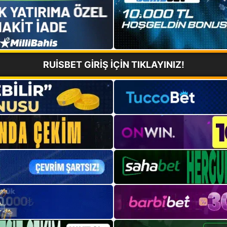
RUİSBET GİRİŞ İÇİN TIKLAYINIZ!