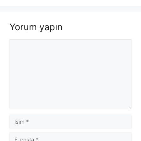
Yorum yapın
Yorum
İsim
E-