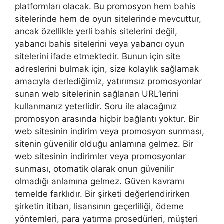
platformları olacak. Bu promosyon hem bahis
sitelerinde hem de oyun sitelerinde mevcuttur,
ancak özellikle yerli bahis sitelerini değil,
yabancı bahis sitelerini veya yabancı oyun
sitelerini ifade etmektedir. Bunun için site
adreslerini bulmak için, size kolaylık sağlamak
amacıyla derlediğimiz, yatırımsız promosyonlar
sunan web sitelerinin sağlanan URL’lerini
kullanmanız yeterlidir. Soru ile alacağınız
promosyon arasında hiçbir bağlantı yoktur. Bir
web sitesinin indirim veya promosyon sunması,
sitenin güvenilir olduğu anlamına gelmez. Bir
web sitesinin indirimler veya promosyonlar
sunması, otomatik olarak onun güvenilir
olmadığı anlamına gelmez. Güven kavramı
temelde farklıdır. Bir şirketi değerlendirirken
şirketin itibarı, lisansının geçerliliği, ödeme
yöntemleri, para yatırma prosedürleri, müşteri