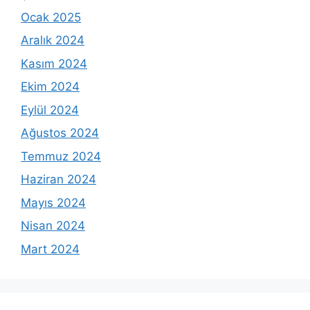
Ocak 2025
Aralık 2024
Kasım 2024
Ekim 2024
Eylül 2024
Ağustos 2024
Temmuz 2024
Haziran 2024
Mayıs 2024
Nisan 2024
Mart 2024