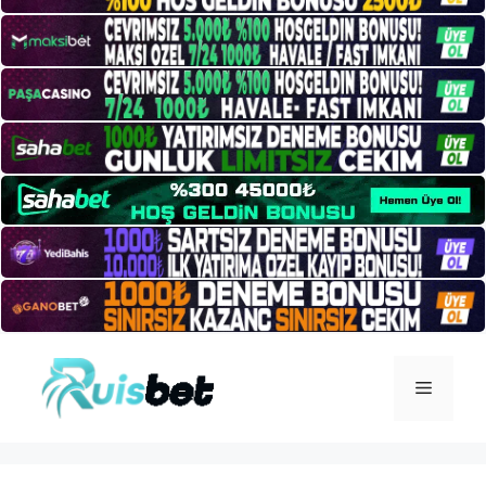
İçeriğe
atla
Menü