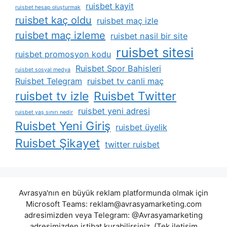
ruisbet kayit
ruisbet hesap oluşturmak
ruisbet kaç oldu
ruisbet maç izle
ruisbet maç izleme
ruisbet nasil bir site
ruisbet sitesi
ruisbet promosyon kodu
Ruisbet Spor Bahisleri
ruisbet sosyal medya
Ruisbet Telegram
ruisbet tv canli maç
ruisbet tv izle
Ruisbet Twitter
ruisbet yeni adresi
ruisbet yaş sınırı nedir
Ruisbet Yeni Giriş
ruisbet üyelik
Ruisbet Şikayet
twitter ruisbet
Avrasya'nın en büyük reklam platformunda olmak için
Microsoft Teams:
reklam@avrasyamarketing.com
adresimizden veya Telegram: @Avrasyamarketing
adresimizden irtibat kurabilirsiniz. (Tek iletişim