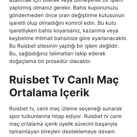
azaltmak için bilerek veya bilmeyerek bir işlem
yaptırmış olmanız gerekir. Bahis kuponunuzu
göndermeden önce oran değiştirme kutusunun
işaretli olup olmadığını kontrol edin. Bu kutu
işaretliyken bahis koyarsanız, kazanma veya
kaybetme ihtimali bahsinize göre ayarlanacaktır.
Bu Ruisbet sitesinin yaptığı bir işlem değildir.
Bu, sağladığınız talimatları takip ederek
doğaçlama bir prosedür olacaktır.
Ruisbet Tv Canlı Maç
Ortalama Içerik
Ruisbet tv, canlı maç izleme seçeneği sunarak
spor tutkunlarına hitap ediyor.
Ruisbet tv canlı
maç ortalama içerik
üyelik sürecini başarıyla
tamamlayan bireyleri desteklemeye devam