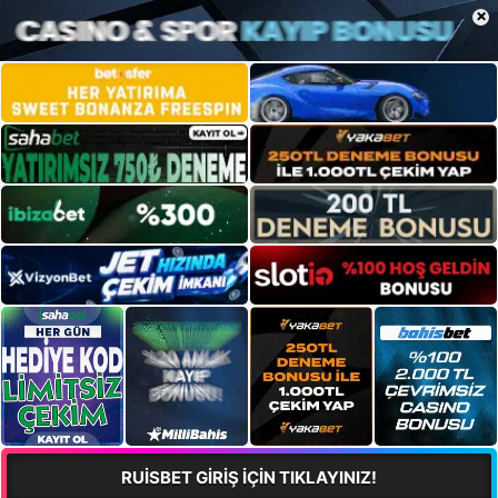
×
RUİSBET GİRİŞ İÇİN TIKLAYINIZ!