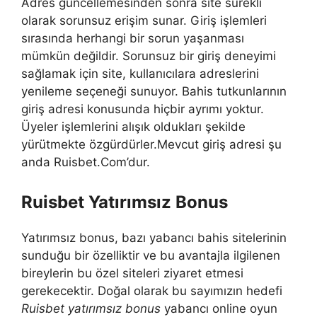
Adres güncellemesinden sonra site sürekli
olarak sorunsuz erişim sunar. Giriş işlemleri
sırasında herhangi bir sorun yaşanması
mümkün değildir. Sorunsuz bir giriş deneyimi
sağlamak için site, kullanıcılara adreslerini
yenileme seçeneği sunuyor. Bahis tutkunlarının
giriş adresi konusunda hiçbir ayrımı yoktur.
Üyeler işlemlerini alışık oldukları şekilde
yürütmekte özgürdürler.Mevcut giriş adresi şu
anda Ruisbet.Com’dur.
Ruisbet Yatırımsız Bonus
Yatırımsız bonus, bazı yabancı bahis sitelerinin
sunduğu bir özelliktir ve bu avantajla ilgilenen
bireylerin bu özel siteleri ziyaret etmesi
gerekecektir. Doğal olarak bu sayımızın hedefi
Ruisbet yatırımsız bonus
yabancı online oyun