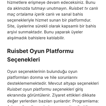
hizmetlere erişmeye devam edeceksiniz. Bunu
da aklınızda tutmayı unutmayın.
Ruisbet tv canlı
maç ortalama içerik
canlı ve sanal bahis
seçenekleriyle hizmet sunan bir platformdur.
Site, üyelerine sürekli olarak kapsamlı bir bahis
arşivi sunmaktadır. Bunu yaparak üyeler
alışılmadık bahislere katılabilir.
Ruisbet Oyun Platformu
Seçenekleri
Oyun seçeneklerinin bulunduğu oyun
platformları donma ve hile sorunlarını
desteklememektedir. Mevcut altyapı seçenekleri
Ruisbet oyun platformu seçenekleri
giriş
ekranında görüntülenir. Ziyaret ettikleri dikkate
değer yerlerden bazıları şunlardır: Programlama: