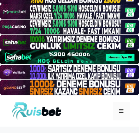
İçeriğe
atla
Menü