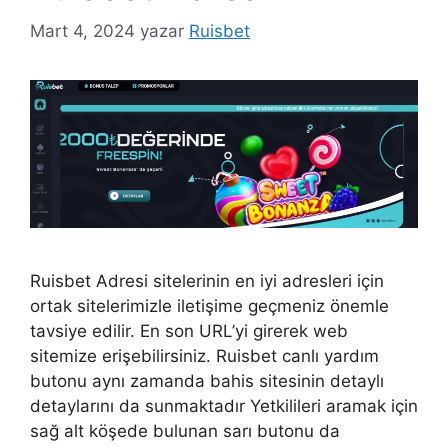
Mart 4, 2024
yazar
Ruisbet
Ruisbet Adresi sitelerinin en iyi adresleri için
ortak sitelerimizle iletişime geçmeniz önemle
tavsiye edilir. En son URL’yi girerek web
sitemize erişebilirsiniz. Ruisbet canlı yardım
butonu aynı zamanda bahis sitesinin detaylı
detaylarını da sunmaktadır Yetkilileri aramak için
sağ alt köşede bulunan sarı butonu da