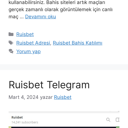
kullanabilirsiniz. Bahis siteleri artık maçları
gerçek zamanlı olarak görüntülemek için canlı
maç …
Devamını oku
Kategoriler
Ruisbet
Etiketler
Ruisbet Adresi
,
Ruisbet Bahis Katılımı
Yorum yap
Ruisbet Telegram
Mart 4, 2024
yazar
Ruisbet