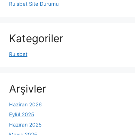
Ruisbet Site Durumu
Kategoriler
Ruisbet
Arşivler
Haziran 2026
Eylül 2025
Haziran 2025
Mayıs 2025