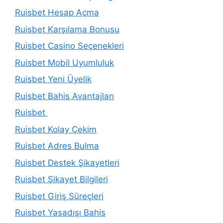
Ruisbet Hesap Açma
Ruisbet Karşılama Bonusu
Ruisbet Casino Seçenekleri
Ruisbet Mobil Uyumluluk
Ruisbet Yeni Üyelik
Ruisbet Bahis Avantajları
Ruisbet
Ruisbet Kolay Çekim
Ruisbet Adres Bulma
Ruisbet Destek Şikayetleri
Ruisbet Şikayet Bilgileri
Ruisbet Giriş Süreçleri
Ruisbet Yasadışı Bahis