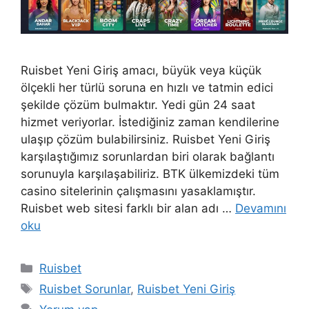
Ruisbet Yeni Giriş amacı, büyük veya küçük
ölçekli her türlü soruna en hızlı ve tatmin edici
şekilde çözüm bulmaktır. Yedi gün 24 saat
hizmet veriyorlar. İstediğiniz zaman kendilerine
ulaşıp çözüm bulabilirsiniz. Ruisbet Yeni Giriş
karşılaştığımız sorunlardan biri olarak bağlantı
sorunuyla karşılaşabiliriz. BTK ülkemizdeki tüm
casino sitelerinin çalışmasını yasaklamıştır.
Ruisbet web sitesi farklı bir alan adı …
Devamını
oku
Kategoriler
Ruisbet
Etiketler
Ruisbet Sorunlar
,
Ruisbet Yeni Giriş