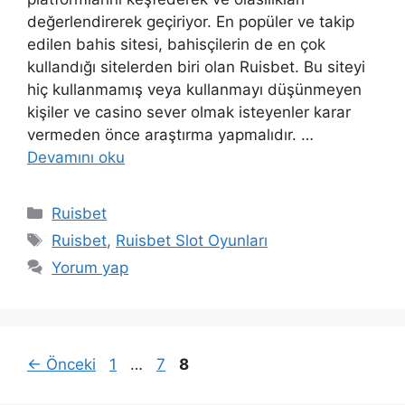
değerlendirerek geçiriyor. En popüler ve takip
edilen bahis sitesi, bahisçilerin de en çok
kullandığı sitelerden biri olan Ruisbet. Bu siteyi
hiç kullanmamış veya kullanmayı düşünmeyen
kişiler ve casino sever olmak isteyenler karar
vermeden önce araştırma yapmalıdır. …
Devamını oku
Kategoriler
Ruisbet
Etiketler
Ruisbet
,
Ruisbet Slot Oyunları
Yorum yap
Sayfa
Sayfa
Sayfa
←
Önceki
1
…
7
8