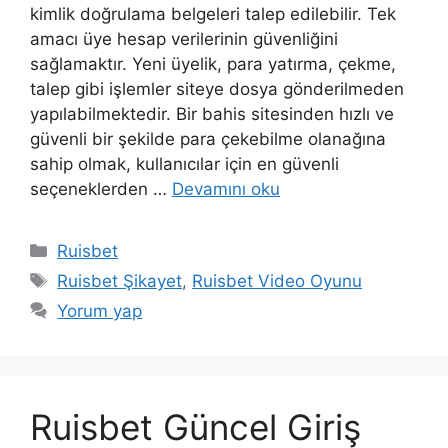
kimlik doğrulama belgeleri talep edilebilir. Tek
amacı üye hesap verilerinin güvenliğini
sağlamaktır. Yeni üyelik, para yatırma, çekme,
talep gibi işlemler siteye dosya gönderilmeden
yapılabilmektedir. Bir bahis sitesinden hızlı ve
güvenli bir şekilde para çekebilme olanağına
sahip olmak, kullanıcılar için en güvenli
seçeneklerden …
Devamını oku
Kategoriler
Ruisbet
Etiketler
Ruisbet Şikayet
,
Ruisbet Video Oyunu
Yorum yap
Ruisbet Güncel Giriş