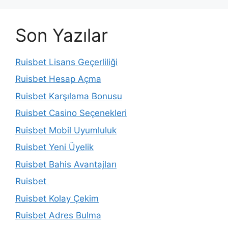
Son Yazılar
Ruisbet Lisans Geçerliliği
Ruisbet Hesap Açma
Ruisbet Karşılama Bonusu
Ruisbet Casino Seçenekleri
Ruisbet Mobil Uyumluluk
Ruisbet Yeni Üyelik
Ruisbet Bahis Avantajları
Ruisbet
Ruisbet Kolay Çekim
Ruisbet Adres Bulma