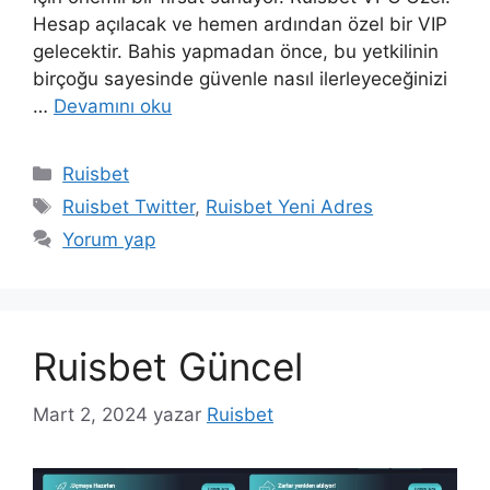
Hesap açılacak ve hemen ardından özel bir VIP
gelecektir. Bahis yapmadan önce, bu yetkilinin
birçoğu sayesinde güvenle nasıl ilerleyeceğinizi
…
Devamını oku
Kategoriler
Ruisbet
Etiketler
Ruisbet Twitter
,
Ruisbet Yeni Adres
Yorum yap
Ruisbet Güncel
Mart 2, 2024
yazar
Ruisbet