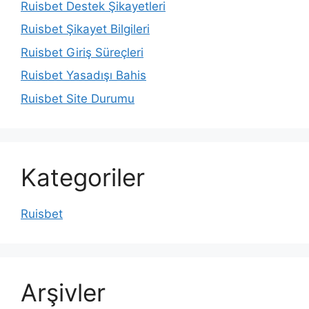
Ruisbet Destek Şikayetleri
Ruisbet Şikayet Bilgileri
Ruisbet Giriş Süreçleri
Ruisbet Yasadışı Bahis
Ruisbet Site Durumu
Kategoriler
Ruisbet
Arşivler